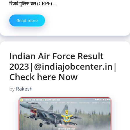
रिजर्व पुलिस बल (CRPF) …
Read more
Indian Air Force Result
2023|@indiajobcenter.in|
Check here Now
by
Rakesh